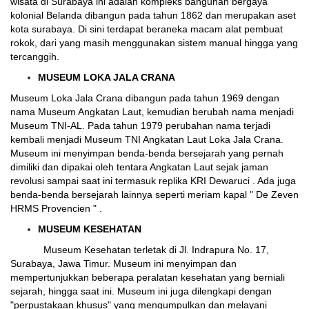
wisata di Surabaya ini adalah kompleks bangunan bergaya
kolonial Belanda dibangun pada tahun 1862 dan merupakan aset
kota surabaya. Di sini terdapat beraneka macam alat pembuat
rokok, dari yang masih menggunakan sistem manual hingga yang
tercanggih.
MUSEUM LOKA JALA CRANA
Museum Loka Jala Crana dibangun pada tahun 1969 dengan
nama Museum Angkatan Laut, kemudian berubah nama menjadi
Museum TNI-AL. Pada tahun 1979 perubahan nama terjadi
kembali menjadi Museum TNI Angkatan Laut Loka Jala Crana.
Museum ini menyimpan benda-benda bersejarah yang pernah
dimiliki dan dipakai oleh tentara Angkatan Laut sejak jaman
revolusi sampai saat ini termasuk replika KRI Dewaruci . Ada juga
benda-benda bersejarah lainnya seperti meriam kapal " De Zeven
HRMS Provencien " .
MUSEUM KESEHATAN
Museum Kesehatan terletak di Jl. Indrapura No. 17,
Surabaya, Jawa Timur. Museum ini menyimpan dan
mempertunjukkan beberapa peralatan kesehatan yang berniali
sejarah, hingga saat ini. Museum ini juga dilengkapi dengan
"perpustakaan khusus" yang mengumpulkan dan melayani