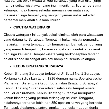
Ada banyak objek wisata di kota surabaya yang bisa dikunjungi
hampir setiap wisatawan yang ingin menikmati liburan bersama
keluarga. Tidak hanya sekedar memanjakan mata saja,
melainkan juga tempat yang sangat nyaman untuk sekedar
bersantai menikmati suasana liburan.
CIPUTRA WATERPARK
Ciputra waterpark ini banyak sekali diminati oleh para wisatawan
yang datang ke Surabaya. Tempat ini bukan wisata pemandian,
melainkan hanya tempat untuk bermain air. Banyak pengunjung
yang memilih tempat ini, karena sangat cocok untuk anak anak
dan juga keluarga. Tempat wisata yang berkonsepkan tentang
pelaut sinbad ini sangat diminati hampir di semua kalangan.
KEBUN BINATANG SURABAYA
Kebun Binatang Surabaya terletak di Jl. Setail No. 1 Surabaya.
Pertama kali didirikan tahun 1916 dengan nama Soerabaiasche
Planten-en Dierentuin (Kebun Botani dan Binatang Surabaya).
Kebun Binatang Surabaya adalah salah satu tempat wisata
populer di Surabaya. Kebun Binatang Surabaya merupakan
kebun binatang yang pernah terlengkap se-Asia Tenggara,
didalamnya terdapat lebih dari 350 spesies satwa yang berbeda.
Termasuk didalamnya satwa langka Indonesia maupun dunia