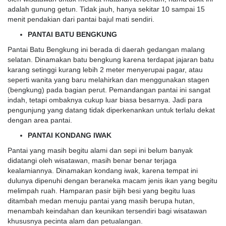
adalah gunung getun. Tidak jauh, hanya sekitar 10 sampai 15
menit pendakian dari pantai bajul mati sendiri.
PANTAI BATU BENGKUNG
Pantai Batu Bengkung ini berada di daerah gedangan malang
selatan. Dinamakan batu bengkung karena terdapat jajaran batu
karang setinggi kurang lebih 2 meter menyerupai pagar, atau
seperti wanita yang baru melahirkan dan menggunakan stagen
(bengkung) pada bagian perut. Pemandangan pantai ini sangat
indah, tetapi ombaknya cukup luar biasa besarnya. Jadi para
pengunjung yang datang tidak diperkenankan untuk terlalu dekat
dengan area pantai.
PANTAI KONDANG IWAK
Pantai yang masih begitu alami dan sepi ini belum banyak
didatangi oleh wisatawan, masih benar benar terjaga
kealamiannya. Dinamakan kondang iwak, karena tempat ini
dulunya dipenuhi dengan beraneka macam jenis ikan yang begitu
melimpah ruah. Hamparan pasir bijih besi yang begitu luas
ditambah medan menuju pantai yang masih berupa hutan,
menambah keindahan dan keunikan tersendiri bagi wisatawan
khususnya pecinta alam dan petualangan.