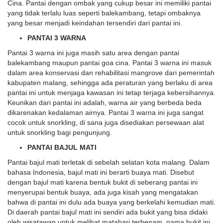
Cina. Pantai dengan ombak yang cukup besar ini memiliki pantai
yang tidak terlalu luas seperti balekambang, tetapi ombaknya
yang besar menjadi keindahan tersendiri dari pantai ini.
PANTAI 3 WARNA
Pantai 3 warna ini juga masih satu area dengan pantai
balekambang maupun pantai goa cina. Pantai 3 warna ini masuk
dalam area konservasi dan rehabilitasi mangrove dari pemerintah
kabupaten malang, sehingga ada peraturan yang berlaku di area
pantai ini untuk menjaga kawasan ini tetap terjaga kebersihannya.
Keunikan dari pantai ini adalah, warna air yang berbeda beda
dikarenakan kedalaman airnya. Pantai 3 warna ini juga sangat
cocok untuk snorkling, di sana juga disediakan persewaan alat
untuk snorkling bagi pengunjung.
PANTAI BAJUL MATI
Pantai bajul mati terletak di sebelah selatan kota malang. Dalam
bahasa Indonesia, bajul mati ini berarti buaya mati. Disebut
dengan bajul mati karena bentuk bukit di seberang pantai ini
menyerupai bentuk buaya, ada juga kisah yang mengatakan
bahwa di pantai ini dulu ada buaya yang berkelahi kemudian mati.
Di daerah pantai bajul mati ini sendiri ada bukit yang bisa didaki
oleh wisatawan untuk melihat matahari terbenam, nama bukit ini