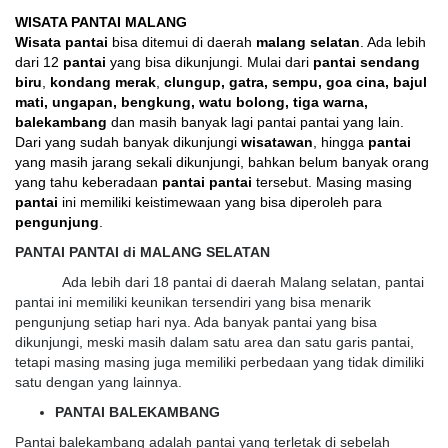
WISATA PANTAI MALANG
Wisata pantai
bisa ditemui di daerah
malang selatan
. Ada lebih
dari 12
pantai
yang bisa dikunjungi. Mulai dari
pantai sendang
biru
,
kondang merak
,
clungup,
gatra, sempu, goa
cina, bajul
mati, ungapan, bengkung, watu bolong, tiga warna,
balekambang
dan masih banyak lagi pantai pantai yang lain.
Dari yang sudah banyak dikunjungi
wisatawan
, hingga
pantai
yang masih jarang sekali dikunjungi, bahkan belum banyak orang
yang tahu keberadaan
pantai pantai
tersebut. Masing masing
pantai
ini memiliki keistimewaan yang bisa diperoleh para
pengunjung
.
PANTAI PANTAI di MALANG SELATAN
Ada lebih dari 18 pantai di daerah Malang selatan, pantai
pantai ini memiliki keunikan tersendiri yang bisa menarik
pengunjung setiap hari nya. Ada banyak pantai yang bisa
dikunjungi, meski masih dalam satu area dan satu garis pantai,
tetapi masing masing juga memiliki perbedaan yang tidak dimiliki
satu dengan yang lainnya.
PANTAI BALEKAMBANG
Pantai balekambang adalah pantai yang terletak di sebelah