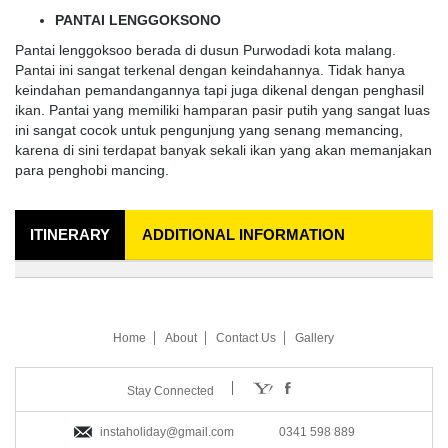
PANTAI LENGGOKSONO
Pantai lenggoksoo berada di dusun Purwodadi kota malang.
Pantai ini sangat terkenal dengan keindahannya. Tidak hanya
keindahan pemandangannya tapi juga dikenal dengan penghasil
ikan. Pantai yang memiliki hamparan pasir putih yang sangat luas
ini sangat cocok untuk pengunjung yang senang memancing,
karena di sini terdapat banyak sekali ikan yang akan memanjakan
para penghobi mancing.
ITINERARY
ADDITIONAL INFORMATION
Home
About
Contact Us
Gallery
Stay Connected
instaholiday@gmail.com
0341 598 889