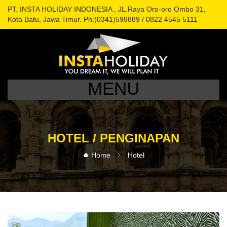
PT. INSTA HOLIDAY INDONESIA , JL.Raya Oro-oro Ombo 31,
Kota Batu, Jawa Timur. Ph:(0341)598889 / 0822 4545 5111
MENU
HOTEL / PENGINAPAN
Home
Hotel