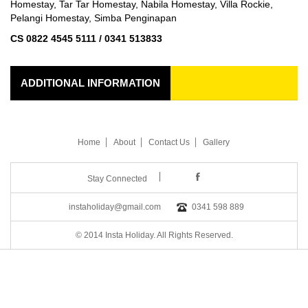
Homestay, Tar Tar Homestay, Nabila Homestay, Villa Rockie,
Pelangi Homestay, Simba Penginapan
CS 0822 4545 5111 / 0341 513833
ADDITIONAL INFORMATION
Home
About
Contact Us
Gallery
Stay Connected
instaholiday@gmail.com
0341 598 889
© 2014 Insta Holiday. All Rights Reserved.